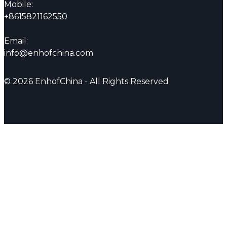
Mobile:
+8615821162550
Email:
info@enhofchina.com
© 2026 EnhofChina - All Rights Reserved