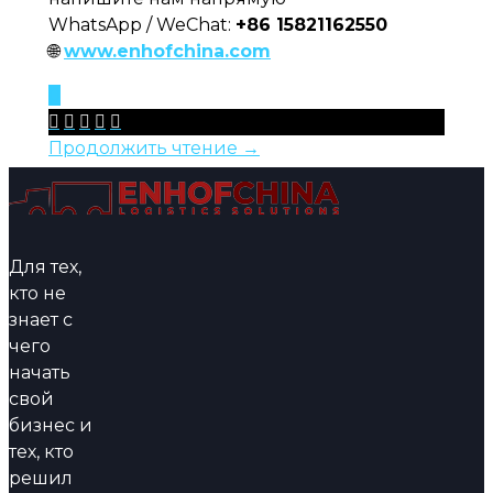
WhatsApp / WeChat:
+86 15821162550
🌐
www.enhofchina.com
0





Продолжить чтение →
Для тех,
кто не
знает с
чего
начать
свой
бизнес и
тех, кто
решил