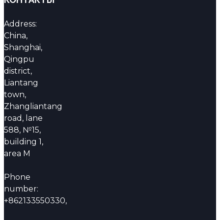
Address:
China,
Shanghai,
Qingpu
district,
Liantang
town,
Zhangliantang
road, lane
588, №15,
building 1,
area M
Phone
number:
+862133550330,