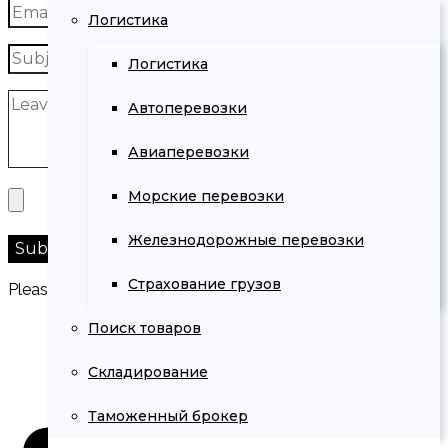
Логистика
Логистика
Автоперевозки
Авиаперевозки
Морские перевозки
Железнодорожные перевозки
Страхование грузов
Please prove you are human by selecting the
key
.
Поиск товаров
Складирование
Таможенный брокер