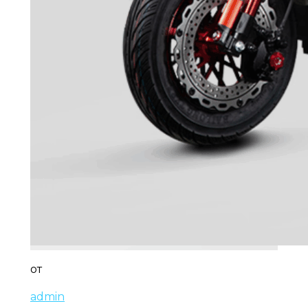
от
admin