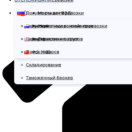
ОТСЛЕЖИВАНИЕ
Инкотермс
Авиаперевозки
Документы для ВЭД
Морские перевозки
Характеристики контейнеров
Железнодорожные перевозки
Русский
Характеристики паллет
Страхование грузов
English
Поиск товаров
中文 (中国)
Складирование
Таможенный брокер