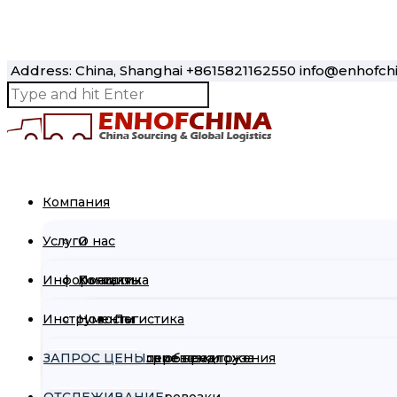
Address: China, Shanghai
+8615821162550
info@enhofch
Please prove you are human by selecting the
house
.
Компания
Услуги
О нас
Информация
Контакты
Логистика
Инструменты
Новости
Логистика
ЗАПРОС ЦЕНЫ
Коммерческие предложения
Калькулятор объема груза
Автоперевозки