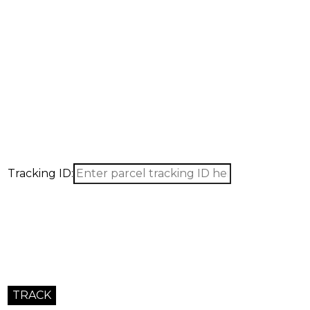
Запросить расчет
Получите точный расчет по товарам, закупке и логистике
Ответим в течение 24 часов.
Tracking ID: