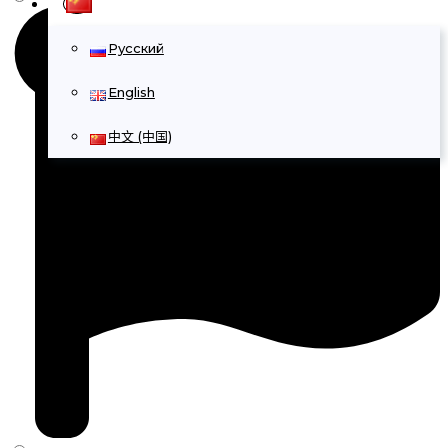
Русский
English
中文 (中国)