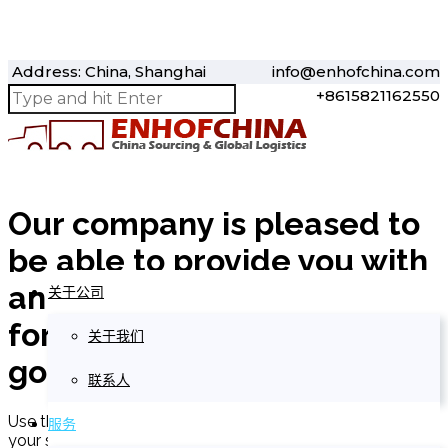
Address: China, Shanghai
info@enhofchina.com
+8615821162550
Our company is pleased to
be able to provide you with
an accurate and timely rate
关于公司
for the shipping of your
关于我们
goods.
联系人
Use the form below to send us all information pertinent to
服务
your shipment.