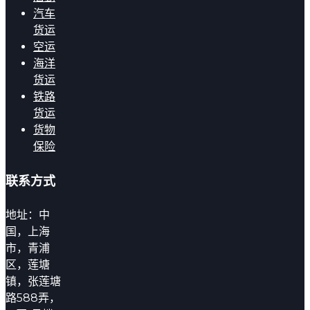
汽车
货运
空运
海洋
货运
铁路
货运
货物
保险
联系方式
地址：中
国，上海
市，青浦
区，莲塘
镇，张莲塘
路588弄，