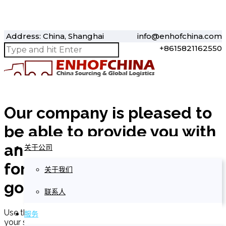
Address: China, Shanghai
info@enhofchina.com
+8615821162550
Our company is pleased to
be able to provide you with
an accurate and timely rate
关于公司
for the shipping of your
关于我们
goods.
联系人
Use the form below to send us all information pertinent to
服务
your shipment.