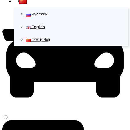
Русский
English
中文 (中国)